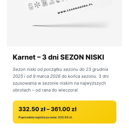
Karnet – 3 dni SEZON NISKI
Sezon niski od początku sezonu do 23 grudnia
2025 i od 9 marca 2026 do końca sezonu.
3 dni
szusowania w sezonie niskim na najwyższych
obrotach – od rana do wieczora!
332.50
zł
–
361.00
zł
Poprzednia najniższa cena:
332.50
zł
.