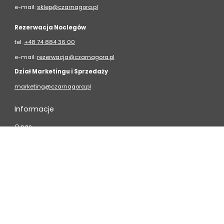
e-mail:
sklep@czarnagora.pl
Rezerwacja Noclegów
tel.
+48 74 884 36 00
e-mail:
rezerwacja@czarnagora.pl
Dział Marketingu i Sprzedaży
marketing@czarnagora.pl
Informacje
O nas
Regulamin
Pomoc
Kontakt
Polityka prywatności
Instagram
Facebook
LinkedIn
YouTube
© 2025
Czarna Góra S.A.