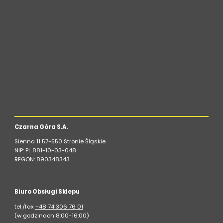
Czarna Góra S.A.
Sienna 11 57-550 Stronie Śląskie
NIP: PL 881-10-03-048
REGON: 890348343
Biuro Obsługi Sklepu
tel./fax
+48 74 306 76 01
(w godzinach 8:00-16:00)