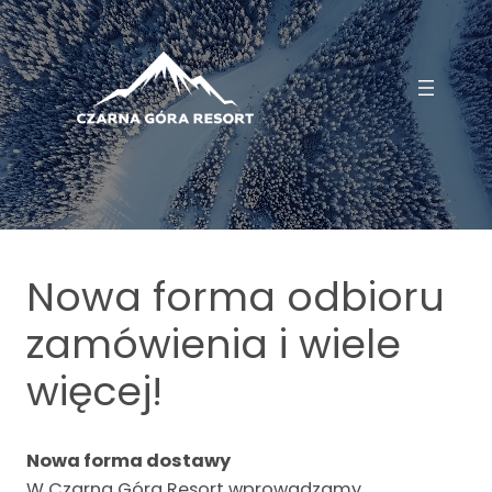
Przejdź
do
treści
Nowa forma odbioru
zamówienia i wiele
więcej!
Nowa forma dostawy
W Czarna Góra Resort wprowadzamy